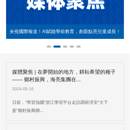
了
央視國際報道！AI賦能學前教育，創新點亮兒童成長！
3
媒體聚焦 | 在夢開始的地方，耕耘希望的種子
—— 鄉村振興，海亮集團在...
2024-05-16
日前，“學習強國”浙江學習平台走訪調研淳安“大下
姜”鄉村振興聯...