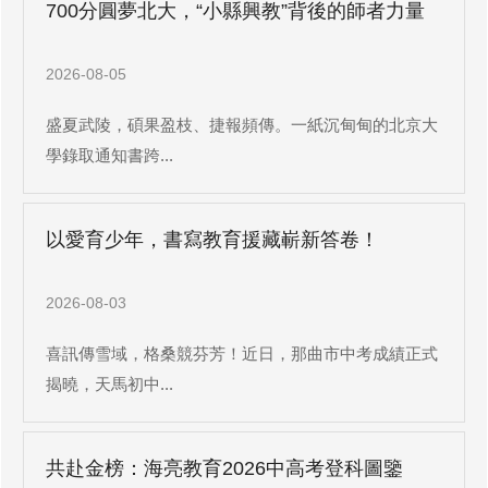
700分圓夢北大，“小縣興教”背後的師者力量
2026-08-05
盛夏武陵，碩果盈枝、捷報頻傳。一紙沉甸甸的北京大
學錄取通知書跨...
以愛育少年，書寫教育援藏嶄新答卷！
2026-08-03
喜訊傳雪域，格桑競芬芳！近日，那曲市中考成績正式
揭曉，天馬初中...
共赴金榜：海亮教育2026中高考登科圖鑒