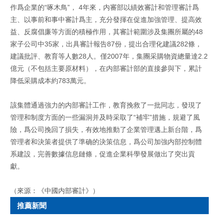
作爲企業的“啄木鳥”， 4年來，内審部以績效審計和管理審計爲
主、以事前和事中審計爲主，充分發揮在促進加強管理、提高效
益、反腐倡廉等方面的積極作用，其審計範圍涉及集團所屬的48
家子公司中35家，出具審計報告87份，提出合理化建議282條，
建議批評、教育等人數28人。僅2007年，集團采購物資總量達2.2
億元（不包括主要原材料），在内部審計部的直接參與下，累計
降低采購成本約783萬元。
該集體通過強力的内部審計工作，教育挽救了一批同志，發現了
管理和制度方面的一些漏洞并及時采取了“補牢”措施，規避了風
險，爲公司挽回了損失，有效地推動了企業管理邁上新台階，爲
管理者和決策者提供了準确的決策信息，爲公司加強内部控制體
系建設，完善數據信息鏈條，促進企業科學發展做出了突出貢
獻。
（來源：《中國内部審計》）
推薦新聞