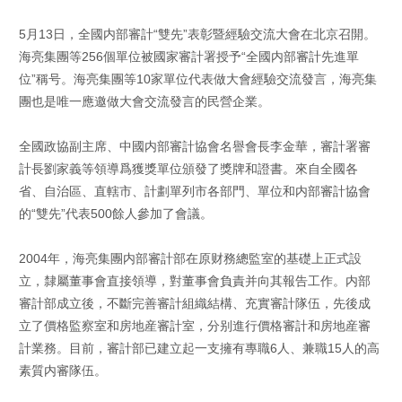
5月13日，全國内部審計“雙先”表彰暨經驗交流大會在北京召開。
海亮集團等256個單位被國家審計署授予“全國内部審計先進單
位”稱号。海亮集團等10家單位代表做大會經驗交流發言，海亮集
團也是唯一應邀做大會交流發言的民營企業。
全國政協副主席、中國内部審計協會名譽會長李金華，審計署審
計長劉家義等領導爲獲獎單位頒發了獎牌和證書。來自全國各
省、自治區、直轄市、計劃單列市各部門、單位和内部審計協會
的“雙先”代表500餘人參加了會議。
2004年，海亮集團内部審計部在原财務總監室的基礎上正式設
立，隸屬董事會直接領導，對董事會負責并向其報告工作。内部
審計部成立後，不斷完善審計組織結構、充實審計隊伍，先後成
立了價格監察室和房地産審計室，分别進行價格審計和房地産審
計業務。目前，審計部已建立起一支擁有專職6人、兼職15人的高
素質内審隊伍。