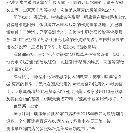
72萬方水面被明康彙全部收入囊下。除丹江口水庫外，還有安徽
女山湖、山東東平湖等水域，均被納入海亮的農業疆域之中。
即便如此，受環境、耕地政策等影響，明康彙在境内尋找土地
變得越來越困難，但其還在不斷尋找新的優質農業基地，并已将
觸角伸向了澳洲，乃至美洲等地。自澳大利亞外國投資審查委員
會2008年底放寬了對居住用房地産的外資限制後，中國對澳農業
用地的投資一度增長了9倍，如建設大型畜牧農場。
馮是細節控。開始的時候養殖地豬場爲灰色清水混凝土設計，
他要求将屋頂顔色改成紅色，而且“對于砌磚的厚度、高度等都做
出了嚴格規定”。
馮海良将工廠精細化管理思路切入到農業，要求明康彙需遵
循“更高的标準”，因此在國家禁用的38種農藥和限用的20種農藥
上，明康彙新增加67種禁藥和19種限用藥，國家禁用113種獸藥
及其化合物的基礎，明康彙新增73種，“遠高于國家用藥标準。”
參照系：全食
按照計劃，明康彙首批20家門店将于2015年春節前陸續開門
迎客。全年開設專賣店在80家左右，均集中在長三角一帶。
明康彙終端門店的參照标杆是美國連鎖超市，“全