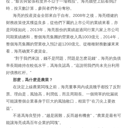
役，“艱苦與緊張程度并不亞于一場戰役”。海亮牆壁上貼着倒計
時，按天數計算，參與者們争分奪秒。
海亮的投産資金全部來自于自有。2008年之後，海亮穩健的
财務政策使其獲益良多，從他們下屬的上市公司的業績來看，亦
是同樣如此，2013年，海亮股份的業績超過同行業六家上市公司
同期業績總和，整個海亮集團的營業收入爲1003億元，2014年，
整個海亮集團的營業收入預計超1200億元。從種種财務數據來來
看，海亮确實不虞資金。
“對于我們來說，錢不是問題，問題是怎麽花錢”，海亮的負債
率長期維持在較低水平，馮海良認爲，“這說明我們尚未充分利用
好債務杠杆。”
那麽，爲什麽是農業？
在決定上線農業闆塊之前，海亮董事局内成員幾乎都投了反對
票。理由是，風險高，利潤低，而且周期長。一個簡單的纰漏就
可能讓整個企業暴身于巨大的風險敞口，相當于“在刀尖上要效
益”。
不過馮海良堅持，“越是困難，反而越有機會”，“農業是最有可
能讓海亮成爲百年企業的闆塊”。