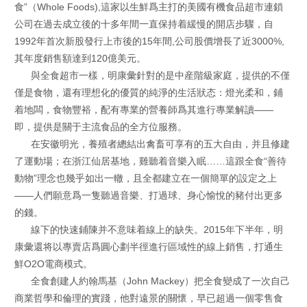
食”（Whole Foods),這家以生鮮爲主打的美國有機食品超市連鎖
公司在過去成立後的十多年間一直保持着緩慢的開店步驟，自
1992年首次新股發行上市後的15年間,公司股價增長了近3000%,
其年度銷售額達到120億美元。
與全食超市一樣，明康彙針對的是中産階級家庭，提供的不僅
僅是食物，還有理想化的優質的純淨的生活狀态：燈光柔和，鋪
着地闆，食物豐裕，配有專業的營養師爲其進行專業解讀——
即，提供是關于主流食品的全方位服務。
在安徽明光，養殖者總結出禽畜可享有的五大自由，并且修建
了運動場；在浙江仙居基地，雞聽着音樂入眠……這跟全食“善待
動物”理念也幾乎如出一轍，且全都建立在一個簡單的設定之上
——人們願意爲一隻聽過音樂、打過球、身心愉悅的豬付出更多
的錢。
線下的快速鋪陳并不意味着線上的缺失。2015年下半年，明
康彙還将以專賣店爲圓心劃半徑進行區域性的線上銷售，打通生
鮮O2O電商模式。
全食創建人約翰馬基（John Mackey）把全食變成了一次自己
商業哲學和倫理的實踐，他對遠景的關懷，早已超過一個零售食