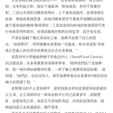
全産業鏈好處也顯而易見——一是整條産業鏈由一家企業控
制，沒有利益分割、能往下遊延伸、附加值高、有利于質量控
制；二是以市場和消費者爲導向，上下遊形成協同，各環節相互
銜接，整個産業鏈貫通，終端消費者需求可通過市場機制反饋到
處于最前端的種植/養殖環節；三是從源頭到終端的每個環節可進
行有效管理和掌控。各環節嚴格控制和全程監管，提升安全度。
不過在接觸了幾次馮海良之後，張興平改變了自己的想
法，“他很懇切”，而明康彙全産業鏈一旦建成，将全球成爲“首個
真正意義上的自營生鮮農産品生态全産業鏈。”
張爲加州大學戴維斯種子和食品中心（Seed/Food Central）
的活躍成員，其多爲農業領域專家學者，“我與他們說了這個事
情，無一例外開始都覺得吃驚，一經了解之後覺得很是欽佩”，他
回憶，“他們說，你必須加入。海亮做農業食品全産業的4個目的也
極大的震撼了我。”
改變看法的不止是張興平，還有負責全程信息溯源系統搭建的
丘立濤。丘立濤當時在一家知名軟件公司已從業多年，經驗豐
富，加盟海亮之前，他直言不諱地對馮說，目前的追溯系統，能
夠做到真正全程溯源的，幾乎爲零。