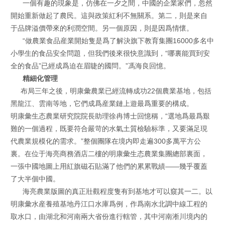
一個有趣的現象是，仿佛在一夕之間，中國的企業家們，忽然
開始重新做起了農民。這與政策紅利不無關系。第二，則是來自
于品牌溢價帶來的利潤空間。另一個原因，則是因爲情懷。
“做農業食品産業開始隻是爲了解決旗下教育集團16000多名中
小學生的食品安全問題，但我們後來很快意識到，“哪裏能買到安
全的食品”已經成爲迫在眉睫的國問。”馮海良回憶。
精細化管理
布局三年之後，明康彙農業已經流轉成功22個農業基地，包括
黑龍江、雲南等地，它們成爲産業鏈上遊最爲重要的構成。
明康彙生态農業研究院院長助理徐冉博士回憶稱，“選地爲最爲艱
難的一個過程，既要符合嚴苛的水氣土質檢驗标準，又要滿足現
代農業規模化的需求。”整個團隊在境内即走遍300多萬平方公
裏。在位于海亮商務酒店二樓的明康彙生态農業集團總部裏面，
一張中國地圖上用紅旗磁石貼滿了他們的累累戰績——幾乎覆蓋
了大半個中國。
海亮農業版圖的真正壯觀程度隻有到基地才可以窺其一二。以
明康彙水産養殖基地丹江口水庫爲例，作爲南水北調中線工程的
取水口，由湖北和河南兩大省份進行轄管，其中河南淅川境内的