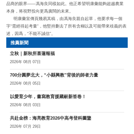
品商的眼界——馮海良同樣如此。他正希望明康彙能夠超越農業
本身，将視野投向更爲廣闊的未來。
明康彙宣傳頁幾易其稿，由馮海良親自起草，他要求每一個
字“需經得起考量”，他堅持删去了所有含糊以及可能帶來歧義的表
述，因爲，“不能不誠信”。
推薦新聞
立秋｜新秋所喜蓮報福
2026年 08月 07日
700分圓夢北大，“小縣興教”背後的師者力量
2026年 08月 05日
以愛育少年，書寫教育援藏嶄新答卷！
2026年 08月 03日
共赴金榜：海亮教育2026中高考登科圖鑒
2026年 07月 29日