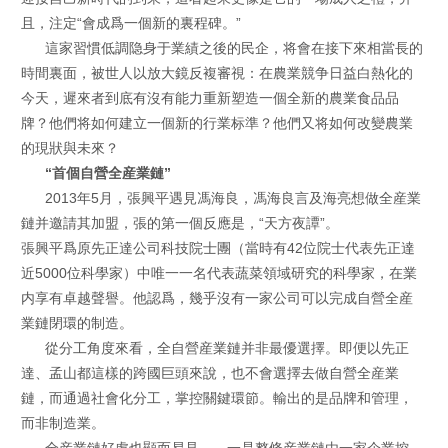
且，注定“會成爲一個新的裏程碑。”
這家習慣低調隐身于業績之後的民企，将會在接下來相當長的
時間裏面，被世人以放大鏡反複審視：在農業競争日益白熱化的
今天，遲來者到底有沒有能力重新塑造一個全新的農業食品品
牌？他們将如何建立一個新的行業标準？他們又将如何改變農業
的現狀與未來？
“首個自營全産業鏈”
2013年5月，張興平遇見馮海良，馮海良言及海亮想做全産業
鏈并邀請其加盟，張的第一個反應是，“天方夜譚”。
張興平爲原先正達公司科技院士團（當時有42位院士代表先正達
近5000位科學家）中唯一一名代表蔬菜領域研究的科學家，在業
内享有卓越聲譽。他認爲，幾乎沒有一家公司可以完成自營全産
業鏈閉環的制造。
從分工角度來看，全自營産業鏈并非最優選擇。即便以先正
達、孟山都這樣的跨國巨頭來說，也不會選擇去做自營全産業
鏈，而通過社會化分工，掌控關鍵環節。輸出的是品牌和管理，
而非制造業。