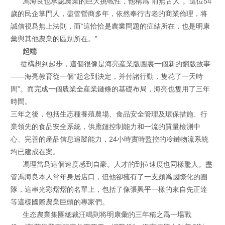
馮海良也承認農業的巨大挑戰性，他稱爲“前無古人”。這位54
歲的民企掌門人，盡管營商多年，依然奉行古老的商業倫理，将
誠信視爲無上法則，而“這恰恰是農業問題的症結所在，也是明康
彙與其他農業的區别所在。”
起端
從構想到起步，這個很像是海亮産業版圖裏一個新的翻版故事
——海亮教育從一個“起念到決定，并付諸行動，隻花了一天時
間”。而完成一個農業全産業鏈條的基礎布局，海亮也隻用了三年
時間。
三年之後，包括生态種養殖農場、食品安全管理及環保措施、行
業領先的食品安全系統，供應鏈控制能力和一流的質量檢測中
心、完善的産品信息追蹤能力，24小時實時監控的冷鏈物流系統
均已建成在案。
馮理當爲這個速度感到自豪。人才的到位速度也同樣驚人。盡
管馮海良本人常年身居店口，但他卻擁有了一支頗爲國際化的團
隊，這串光彩熠熠的名單上，包括了像張興平一樣的來自先正達
等這樣國際農業巨頭的專家們。
生态農業集團總裁汪鳴則将明康彙的三年稱之爲一場戰