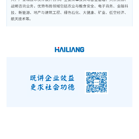
9月1日，AMK Holding 董事長阿夫紮爾·侯賽因、中國國際投資促
進會特邀副會長劉曉明一行到訪海亮集團，與海亮集團董事長王
黎紅舉行座談，圍繞深化供應鏈和産業鏈合作、攜手開拓中東海