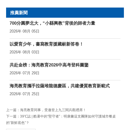
灣地區市場等進行深入交流。
推薦新聞
700分圓夢北大，“小縣興教”背後的師者力量
2026年 08月 05日
以愛育少年，書寫教育援藏嶄新答卷！
2026年 08月 03日
共赴金榜：海亮教育2026中高考登科圖鑒
2026年 07月 29日
海亮教育攜手拉薩堆龍德慶區，共建優質教育新範式
2026年 07月 25日
上一篇：
海亮教育同事，受邀登上九三閱兵觀禮席！
下一篇：
39℃誌 | 酷暑中的“堅守者”：明康彙這支團隊如何守護城市餐桌
的“新鮮底色”？