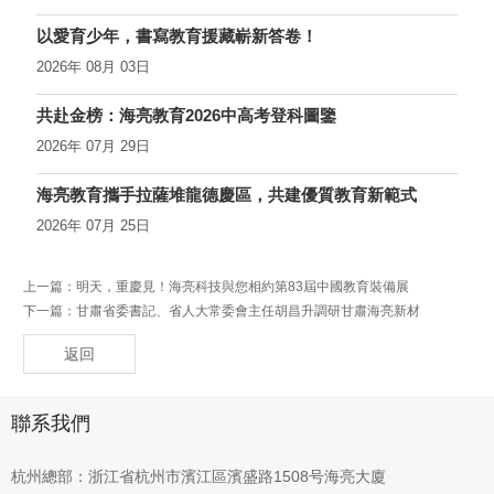
以愛育少年，書寫教育援藏嶄新答卷！
2026年 08月 03日
共赴金榜：海亮教育2026中高考登科圖鑒
2026年 07月 29日
海亮教育攜手拉薩堆龍德慶區，共建優質教育新範式
2026年 07月 25日
上一篇：
明天，重慶見！海亮科技與您相約第83屆中國教育裝備展
下一篇：
甘肅省委書記、省人大常委會主任胡昌升調研甘肅海亮新材
返回
聯系我們
杭州總部：浙江省杭州市濱江區濱盛路1508号海亮大廈