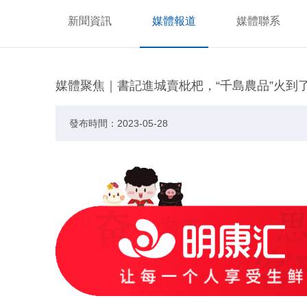
新聞資訊
媒體報道
媒體聯系
媒體聚焦｜書記進城賣枇杷，“千島農品”火到
發布時間：2023-05-28