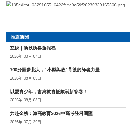
日前，浙江海亮股份有限公司的精密銅管低碳智能制造技術及裝
備研究，榮獲第七屆中國工業大獎，引發衆多媒體平台關注與報
道。
推薦新聞
立秋｜新秋所喜蓮報福
2026年 08月 07日
700分圓夢北大，“小縣興教”背後的師者力量
2026年 08月 05日
以愛育少年，書寫教育援藏嶄新答卷！
2026年 08月 03日
共赴金榜：海亮教育2026中高考登科圖鑒
2026年 07月 29日