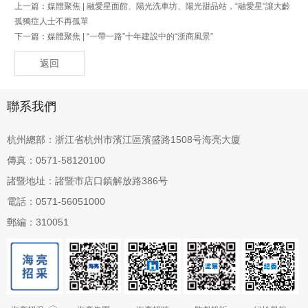
上一篇：
媒體聚焦 | 融愛星面館、陽光洗車坊、陽光甜品站，“融愛星”讓大齡
孤獨症人士不再孤單
下一篇：
媒體聚焦 | “一帶一路”十年建設中的“浙商風景”
返回
聯系我們
杭州總部：浙江省杭州市濱江區濱盛路1508号海亮大廈
傳真：0571-58120100
諸暨地址：諸暨市店口鎮解放路386号
電話：0571-56051000
郵編：310051