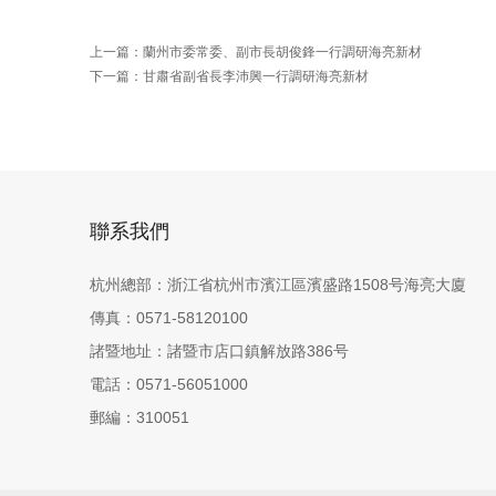
上一篇：
蘭州市委常委、副市長胡俊鋒一行調研海亮新材
下一篇：
甘肅省副省長李沛興一行調研海亮新材
聯系我們
杭州總部：浙江省杭州市濱江區濱盛路1508号海亮大廈
傳真：0571-58120100
諸暨地址：諸暨市店口鎮解放路386号
電話：0571-56051000
郵編：310051