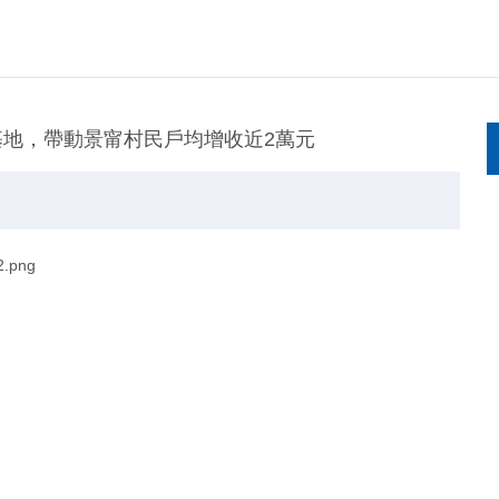
蔬基地，帶動景甯村民戶均增收近2萬元
市各家門店。“美人茭賣了兩個月了，清甜脆嫩又新鮮，顧客反響一