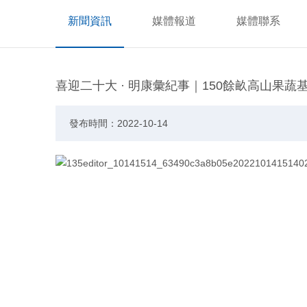
新聞資訊
媒體報道
媒體聯系
喜迎二十大 · 明康彙紀事｜150餘畝高山果
發布時間：2022-10-14
國慶過後，最後一批景甯高山冷水美人茭送達明康彙生鮮菜
直很好。”門店的店員說。