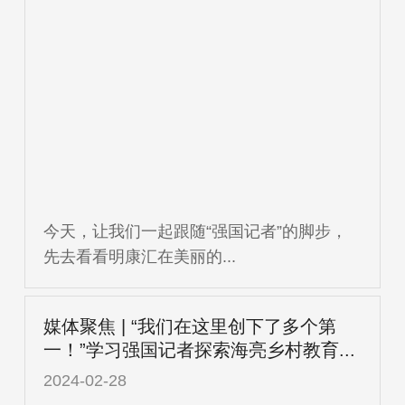
今天，让我们一起跟随“强国记者”的脚步，
先去看看明康汇在美丽的...
媒体聚焦 | “我们在这里创下了多个第
一！”学习强国记者探索海亮乡村教育...
2024-02-28