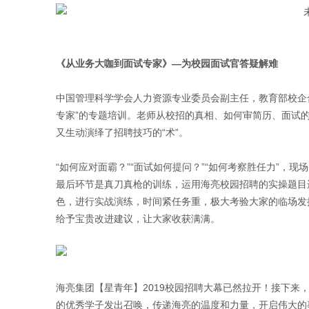
《从业务大咖到面试专家》
—
为校园面试官答疑解难
中国管理科学学会人力资源专业委员会副主任，教育部校企
专家”的专题培训。老师从校招的真相、如何审简历、面试的
又生动演绎了招聘技巧的“术”。
“如何应对面霸？”“面试如何提问？”“如何考察胜任力”，
最后环节是真刀真枪的训练，运用海亮校园招聘的实操题目
色，进行实战演练，时间紧任务重，极大考验大家的临场发
给予宝贵改进建议，让大家收获满满。
海亮集团【星青年】
2019
校园招聘大幕已然拉开！接下来
的优秀学子发出召唤，传递海亮的温度和力量，开启伟大的