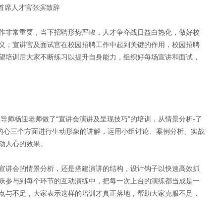
首席人才官张滨致辞
作非常重要，当下招聘形势严峻，人才争夺战日益白热化，做好校
义；宣讲官及面试官在校园招聘工作中起到关键的作用，校园招聘
望培训后大家不断练习以提升自身能力，组织好每场宣讲和面试，
导师杨迎老师做了“宣讲会演讲及呈现技巧”的培训，从情景分析
-
了
的心三个方面进行生动形象的讲解，运用小组讨论、案例分析、实战
动人心的效果。
宣讲会的情景分析，还是搭建演讲的结构，设计钩子以快速高效抓
跃参与到每个环节的互动演练中，把每一次上台的演练都当成是一
点与不足，大家表示这样的培训才真正落地，帮助大家克服不足，