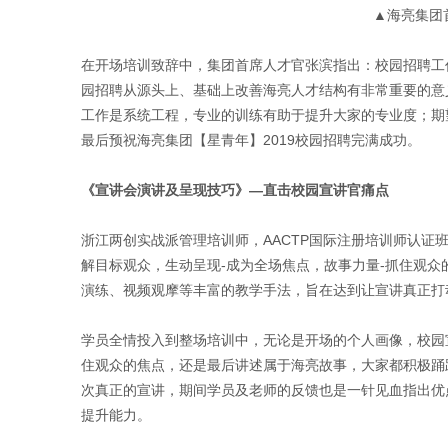
▲海亮集团
在开场培训致辞中，集团首席人才官张滨指出：校园招聘工
园招聘从源头上、基础上改善海亮人才结构有非常重要的意
工作是系统工程，专业的训练有助于提升大家的专业度；期
最后预祝海亮集团【星青年】
2019
校园招聘完满成功。
《宣讲会演讲及呈现技巧》
—
直击校园宣讲官痛点
浙江两创实战派管理培训师，
AACTP
国际注册培训师认证班
解目标观众，生动呈现
-
成为全场焦点，故事力量
-
抓住观众
演练、视频观摩等丰富的教学手法，旨在达到让宣讲真正打
学员全情投入到整场培训中，无论是开场的个人画像，校园
住观众的焦点，还是最后讲述属于海亮故事，大家都积极踊
次真正的宣讲，期间学员及老师的反馈也是一针见血指出优
提升能力。