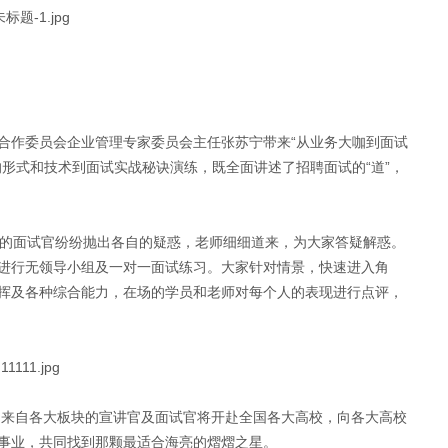
合作委员会企业管理专家委员会主任张苏宁带来“从业务大咖到面试
形式和技术到面试实战秘诀演练，既全面讲述了招聘面试的“道”，
现场的面试官纷纷抛出各自的疑惑，老师细细道来，为大家答疑解惑。
进行无领导小组及一对一面试练习。大家针对情景，快速进入角
挥及各种综合能力，在场的学员和老师对每个人的表现进行点评，
，来自各大板块的宣讲官及面试官将开赴全国各大高校，向各大高校
事业，共同找到那颗最适合海亮的熠熠之星。