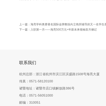
上一篇：
海亮学科奥赛著名国际金牌教练向立艳所辅导的又一名学生
下一篇：
入职第一月——海亮500万元+年薪未来领袖首月侧记
联系我们
杭州总部：浙江省杭州市滨江区滨盛路1508号海亮大厦
传真：0571-58120100
诸暨地址：诸暨市店口镇解放路386号
电话：0571-56051000
邮编：310051