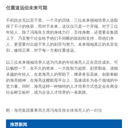
任重道远但未来可期
不积跬步无以至千里。一个月的历练，三位未来领袖培养人选取
得了不小的收获，而对于未来，这仅仅只是一个开端。对于三位
年轻人，除了冯海良主席的身体力行，言传身教，还需要全集团
上下、乃至整个社会给予他们不间断的鼓励和支持，而他们本
人，更需要付出超于常人的刻苦与努力。未来领袖真正的名至实
归，修得正果，对于每一方都任重道远。
以三位未来领袖培养人选为代表的年轻海亮人正在茁壮成长。可
以畅想一下，在不久的将来，一大批智力超群、刻苦勤奋、潜能
卓越的年轻人，在老海亮人的帮助下，继承务实高效、创新奉献
的海亮精神，在海亮这艘航母平台上，迅速成长为各个领域的中
坚力量。同时，海亮这样一种独特的人才培养方式也定会在商业
社会树立标杆，成为企业人才培养的一条新路。
附：
海亮集团董事局主席冯海良致全体海亮人的一封信
推荐新闻