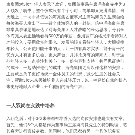
表集团对3位年轻人表示了欢迎，集团董事局主席冯海良先生为3
人颁发了聘书，整个仪式只有半个小时，简单却又充满温情。当
天晚上，一向非常低调的海亮集团董事局主席冯海良先生亲自给
每位海亮人发出了
——
致全体海亮人的一封信。信中冯海良主席
非常真挚诚恳地表达了对海亮集团人才战略的长远思考，号召全
体海亮人要正确地看待500万的年薪，要用宽广的格局来看待对人
才的投入，要用欣赏的眼光、发展的眼光看待年轻人，大胆提携
年轻人，公正使用能干事的人，让一切有真才实学、能干肯干的
优秀人才有更多机会、更大舞台。并拜托所有的海亮人，对于这
些年轻人多一点关注和关心，多一份包容和支持，共同见证他们
的成长、一起助推他们的成才。海亮集团之所以作这样的安排，
主要就是为了更好地统一全体员工的思想，减少过度的社会关
注，帮助3位未来领袖培养人选减轻压力，以一种轻松自然的状态
来更好地融入企业，开启他们的海亮生涯。
一人双岗在实践中培养
入职之后，对于3位未来领袖培养人选的岗位安排也是大有文章。
首先，他们3个人都是作为董事局主席冯海良先生的特别助理，随
其身旁进行言传身教。但同时，他们又都有另一个具体职务安