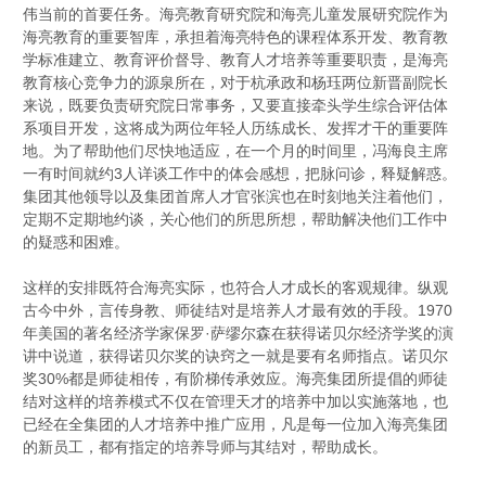
伟当前的首要任务。海亮教育研究院和海亮儿童发展研究院作为
海亮教育的重要智库，承担着海亮特色的课程体系开发、教育教
学标准建立、教育评价督导、教育人才培养等重要职责，是海亮
教育核心竞争力的源泉所在，对于杭承政和杨珏两位新晋副院长
来说，既要负责研究院日常事务，又要直接牵头学生综合评估体
系项目开发，这将成为两位年轻人历练成长、发挥才干的重要阵
地。为了帮助他们尽快地适应，在一个月的时间里，冯海良主席
一有时间就约3人详谈工作中的体会感想，把脉问诊，释疑解惑。
集团其他领导以及集团首席人才官张滨也在时刻地关注着他们，
定期不定期地约谈，关心他们的所思所想，帮助解决他们工作中
的疑惑和困难。
这样的安排既符合海亮实际，也符合人才成长的客观规律。纵观
古今中外，言传身教、师徒结对是培养人才最有效的手段。1970
年美国的著名经济学家保罗
·
萨缪尔森在获得诺贝尔经济学奖的演
讲中说道，获得诺贝尔奖的诀窍之一就是要有名师指点。诺贝尔
奖30%都是师徒相传，有阶梯传承效应。海亮集团所提倡的师徒
结对这样的培养模式不仅在管理天才的培养中加以实施落地，也
已经在全集团的人才培养中推广应用，凡是每一位加入海亮集团
的新员工，都有指定的培养导师与其结对，帮助成长。