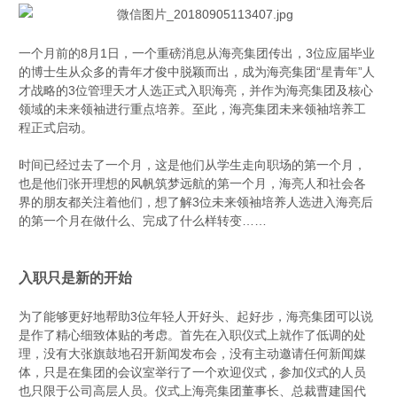
一个月前的8月1日，一个重磅消息从海亮集团传出，3位应届毕业
的博士生从众多的青年才俊中脱颖而出，成为海亮集团“星青年”人
才战略的3位管理天才人选正式入职海亮，并作为海亮集团及核心
领域的未来领袖进行重点培养。至此，海亮集团未来领袖培养工
程正式启动。
时间已经过去了一个月，这是他们从学生走向职场的第一个月，
也是他们张开理想的风帆筑梦远航的第一个月，海亮人和社会各
界的朋友都关注着他们，想了解3位未来领袖培养人选进入海亮后
的第一个月在做什么、完成了什么样转变
……
入职只是新的开始
为了能够更好地帮助3位年轻人开好头、起好步，海亮集团可以说
是作了精心细致体贴的考虑。首先在入职仪式上就作了低调的处
理，没有大张旗鼓地召开新闻发布会，没有主动邀请任何新闻媒
体，只是在集团的会议室举行了一个欢迎仪式，参加仪式的人员
也只限于公司高层人员。仪式上海亮集团董事长、总裁曹建国代