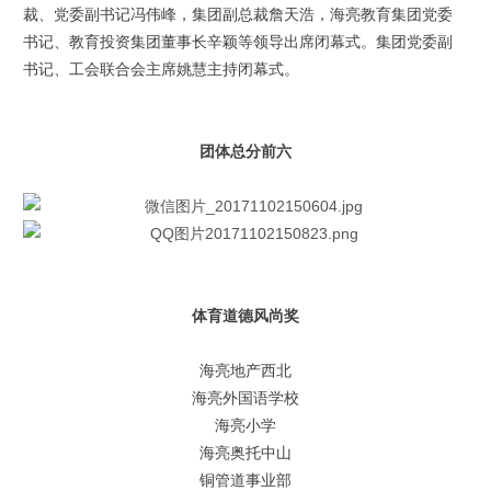
裁、党委副书记冯伟峰，集团副总裁詹天浩，海亮教育集团党委
书记、教育投资集团董事长辛颖等领导出席闭幕式。集团党委副
书记、工会联合会主席姚慧主持闭幕式。
团体总分前六
体育道德风尚奖
海亮地产西北
海亮外国语学校
海亮小学
海亮奥托中山
铜管道事业部