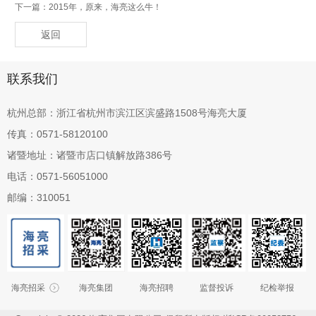
下一篇：
2015年，原来，海亮这么牛！
返回
联系我们
杭州总部：浙江省杭州市滨江区滨盛路1508号海亮大厦
传真：0571-58120100
诸暨地址：诸暨市店口镇解放路386号
电话：0571-56051000
邮编：310051
海亮招采
海亮集团
海亮招聘
监督投诉
纪检举报