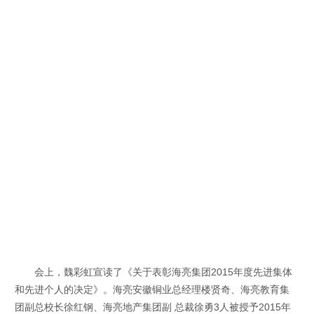
会上，魏彩虹宣读了《关于表彰海亮集团2015年度先进集体
和先进个人的决定》。海亮安徽铜业总经理楼贤奇、海亮教育集
团副总校长徐红钢、海亮地产集团副 总裁徐勇3人被授予2015年