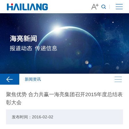
新闻资讯
聚焦优势 合力共赢一海亮集团召开2015年度总结表
彰大会
发布时间：2016-02-02