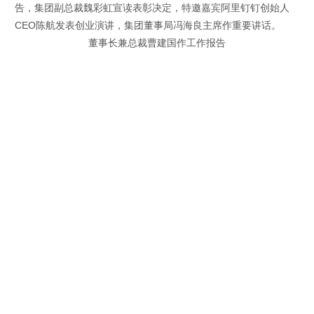
告，集团副总裁魏彩虹宣读表彰决定，特邀嘉宾阿里钉钉创始人
CEO陈航发表创业演讲，集团董事局冯海良主席作重要讲话。
董事长兼总裁曹建国作工作报告