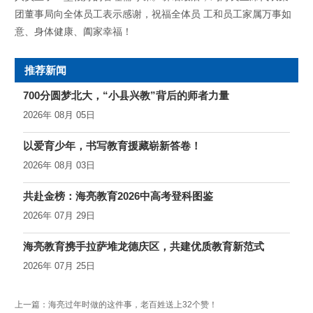
团董事局向全体员工表示感谢，祝福全体员 工和员工家属万事如
意、身体健康、阖家幸福！
推荐新闻
700分圆梦北大，“小县兴教”背后的师者力量
2026年 08月 05日
以爱育少年，书写教育援藏崭新答卷！
2026年 08月 03日
共赴金榜：海亮教育2026中高考登科图鉴
2026年 07月 29日
海亮教育携手拉萨堆龙德庆区，共建优质教育新范式
2026年 07月 25日
上一篇：
海亮过年时做的这件事，老百姓送上32个赞！