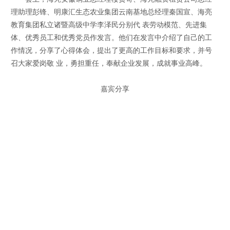
理助理彭锋、明康汇生态农业集团云南基地总经理秦国宣、海亮
教育集团私立诸暨高级中学李泽民分别代 表劳动模范、先进集
体、优秀员工和优秀党员作发言。他们在发言中介绍了自己的工
作情况，分享了心得体会，提出了更高的工作目标和要求，并号
召大家爱岗敬 业，勇担重任，奉献企业发展，成就事业高峰。
嘉宾分享