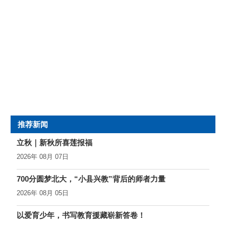
3月6日，浙江省纪念“三八”国际妇女节表彰大会在杭州举行。省委
副书记、组织部部长王成出席大会并讲话。
大会表彰了2024年度全国三八红旗手、全国三八红旗集体、全国
巾帼文明岗以及省巾帼建功先进集体和个人。海亮集团党委书
记、董事长王黎红同志光荣获授“全国三八红旗手”称号，并作为先
进代表上台发言。
推荐新闻
立秋｜新秋所喜莲报福
2026年 08月 07日
700分圆梦北大，“小县兴教”背后的师者力量
2026年 08月 05日
以爱育少年，书写教育援藏崭新答卷！