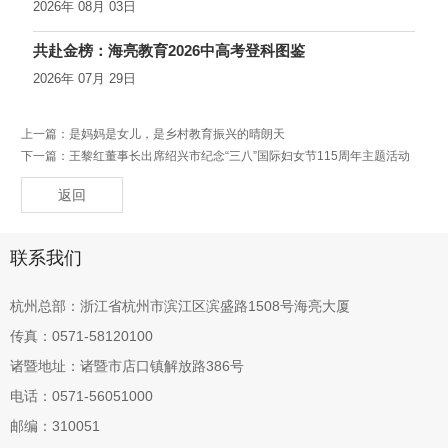
2026年 08月 03日
共赴金榜：海亮教育2026中高考登科图鉴
2026年 07月 29日
上一篇：
是妈妈是女儿，是乡村教育振兴的晴朗天
下一篇：
王黎红董事长出席绍兴市纪念“三八”国际妇女节115周年主题活动
返回
联系我们
杭州总部：浙江省杭州市滨江区滨盛路1508号海亮大厦
传真：0571-58120100
诸暨地址：诸暨市店口镇解放路386号
电话：0571-56051000
邮编：310051