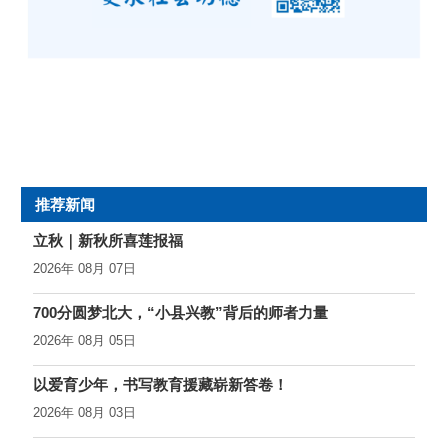
7月16日，浙江卫视新闻联播“新思想引领新时代改革开放”专栏聚
焦海亮集团“坚持企业发展推进到哪里，党建工作就引领到哪里”的
党建经验做法。从铜火之红到旗帜之红，海亮集团不忘初心、牢
记使命，以高质量党建助推企业高质量发展。
推荐新闻
立秋｜新秋所喜莲报福
2026年 08月 07日
700分圆梦北大，“小县兴教”背后的师者力量
2026年 08月 05日
以爱育少年，书写教育援藏崭新答卷！
2026年 08月 03日