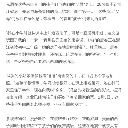
光洒在这些来自青川的孩子们与他们的“父母”身上。28名孩子到浙
江省后，先后与海亮集团的员工结对。新年第一天，这些员工“父
母”们放弃在家休息，带着自己的青川“孩子”们来到西湖畔。
“我在小学时就从课本上知道西湖了，可是一直没有来过，这次游
玩圆了我的一个梦！”青川县乔庄镇的唐春说。14岁的唐春正在浙
江省读初中二年级，她的房子在地震时倒塌了。昨天晚上，唐春
兴奋得直到很晚才睡着，还在床上给远在青川的爸爸打了一个电
话，告诉爸爸自己要游玩西湖的好消息。
14岁的小姑娘伍静拉着“爸爸”冯金良的手，在白堤上不停地拍
照。“这孩子很懂事，学习成绩很好，在班上排名第四。她在我们
家里住了半年，现在向我叫‘爸爸’。”冯金良摸着伍静的头说。据冯
金良介绍，企业已经为孩子们买好了春节回家的票。1月5日，这
些孩子将由两名老师带领，坐火车回家乡过年。
参观博物馆、漫步断桥、在旋转餐厅吃饭、乘船游湖，美丽的西
子湖畔到处都留下了孩子们的欢声笑语。这些在地震中或亲人有