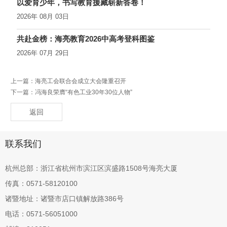
以爱育少年，书写教育援藏崭新答卷！
2026年 08月 03日
共赴金榜：海亮教育2026中高考登科图鉴
2026年 07月 29日
上一篇：
海亮工会联合会成立大会隆重召开
下一篇：
冯海良荣膺“有色工业30年30位人物”
返回
联系我们
杭州总部：浙江省杭州市滨江区滨盛路1508号海亮大厦
传真：0571-58120100
诸暨地址：诸暨市店口镇解放路386号
电话：0571-56051000