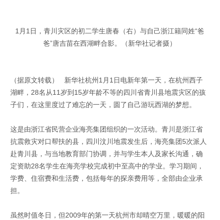
1月1日，青川灾区的初二学生唐春（右）与自己浙江籍同姓“爸
爸”唐吉苗在西湖畔合影。（新华社记者摄）
（据原文转载） 新华社杭州1月1日电新年第一天，在杭州西子
湖畔，28名从11岁到15岁年龄不等的四川省青川县地震灾区的孩
子们，在这里度过了难忘的一天，圆了自己游玩西湖的梦想。
这是由浙江省民营企业海亮集团组织的一次活动。青川是浙江省
抗震救灾对口帮扶的县，四川汶川地震发生后，海亮集团5次派人
赴青川县，与当地教育部门协调，并与学生本人及家长沟通，确
定资助28名学生在海亮学校完成初中至高中的学业。学习期间，
学费、住宿费和生活费，包括每年的探亲费用等，全部由企业承
担。
虽然时值冬日，但2009年的第一天杭州市却晴空万里，暖暖的阳