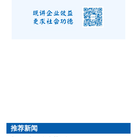
10月31日，山西省长治市潞城区教育局与海亮教育
科技服务集团举行潞城区名校共同体建设项目签约
仪式，决定继续携手共进并扩展合作范围。潞城区
副区长王振华，潞城区教育局党组书记、局长申婵
娟，天马实验学校教育集团总校长杨惠丽，海亮科
服派驻长治市第十三中学校校长李存柏等出席，共
同见证潞城区与海亮科服牵手合作、双向奔赴。
推荐新闻