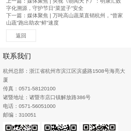
上一篇：
媒体聚焦 | 央视《朝闻天下》：明康汇数
字化溯源，守护节日“菜篮子”安全
下一篇：
媒体聚焦 | 万吨高山蔬菜直销杭州，“曾家
山蔬”跑出助农“鲜”速度
返回
联系我们
杭州总部：浙江省杭州市滨江区滨盛路1508号海亮大
厦
传真：0571-58120100
诸暨地址：诸暨市店口镇解放路386号
电话：0571-56051000
邮编：310051