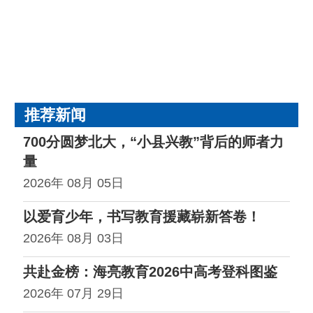
9位杰出学子伸出橄榄枝（北京大学4人，清华大学
5人），众多学子通过清北英才计划等多元途径被
清北录取！这不仅彰显了海亮教育拔尖创新人才培
养的卓越成效，更是多元升学战略结出的丰硕果
实！
推荐新闻
700分圆梦北大，“小县兴教”背后的师者力
量
2026年 08月 05日
以爱育少年，书写教育援藏崭新答卷！
2026年 08月 03日
共赴金榜：海亮教育2026中高考登科图鉴
2026年 07月 29日