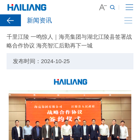
新闻资讯
千里江陵 一鸣惊人｜海亮集团与湖北江陵县签署战
略合作协议 海亮智汇后勤再下一城
发布时间：2024-10-25