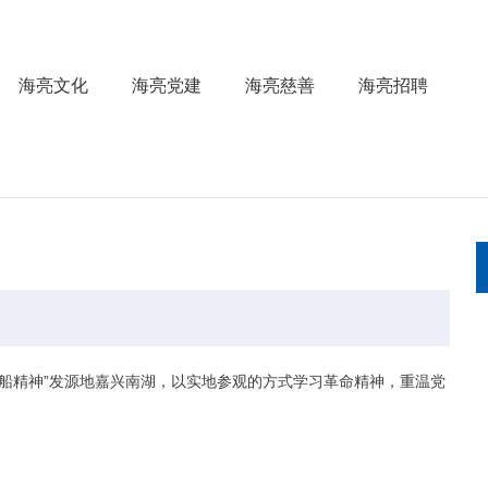
海亮文化
海亮党建
海亮慈善
海亮招聘
红船精神”发源地嘉兴南湖，以实地参观的方式学习革命精神，重温党