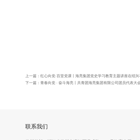
上一篇：
红心向党·百堂党课丨海亮集团党史学习教育主题讲座在绍兴
下一篇：
青春向党 · 奋斗海亮丨共青团海亮集团有限公司团员代表大
联系我们