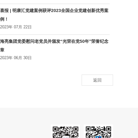
喜报 | 明康汇党建案例获评2023全国企业党建创新优秀案
例！
2023年 07月 22日
海亮集团党委慰问老党员并颁发“光荣在党50年”荣誉纪念
章
2023年 06月 30日
返回