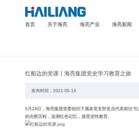
首页
关于海亮
海亮产业
海亮新闻
红船边的党课丨海亮集团党史学习教育之旅
发布时间：2021-05-14
5月14日，海亮集团党委组织下属各党支部党员代表前往“
的光辉历程，追溯红色记忆，接受党性教育。