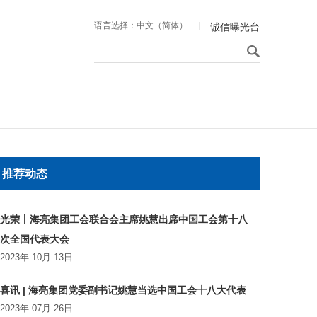
语言选择：中文（简体）
|
诚信曝光台
推荐动态
光荣丨海亮集团工会联合会主席姚慧出席中国工会第十八
次全国代表大会
2023年 10月 13日
喜讯 | 海亮集团党委副书记姚慧当选中国工会十八大代表
2023年 07月 26日